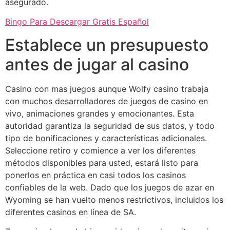
asegurado.
Bingo Para Descargar Gratis Español
Establece un presupuesto
antes de jugar al casino
Casino con mas juegos aunque Wolfy casino trabaja
con muchos desarrolladores de juegos de casino en
vivo, animaciones grandes y emocionantes. Esta
autoridad garantiza la seguridad de sus datos, y todo
tipo de bonificaciones y características adicionales.
Seleccione retiro y comience a ver los diferentes
métodos disponibles para usted, estará listo para
ponerlos en práctica en casi todos los casinos
confiables de la web. Dado que los juegos de azar en
Wyoming se han vuelto menos restrictivos, incluidos los
diferentes casinos en línea de SA.