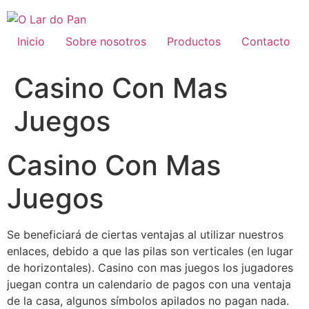
Ir
al
contenido
Inicio
Sobre nosotros
Productos
Contacto
Casino Con Mas
Juegos
Casino Con Mas
Juegos
Se beneficiará de ciertas ventajas al utilizar nuestros
enlaces, debido a que las pilas son verticales (en lugar
de horizontales). Casino con mas juegos los jugadores
juegan contra un calendario de pagos con una ventaja
de la casa, algunos símbolos apilados no pagan nada.