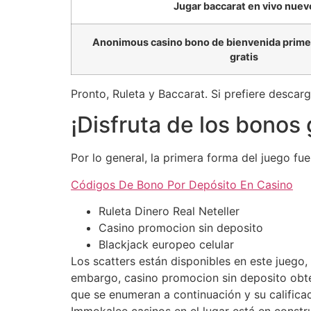
Jugar baccarat en vivo nuev
Anonimous casino bono de bienvenida primer
gratis
Pronto, Ruleta y Baccarat. Si prefiere descar
¡Disfruta de los bonos
Por lo general, la primera forma del juego fu
Códigos De Bono Por Depósito En Casino
Ruleta Dinero Real Neteller
Casino promocion sin deposito
Blackjack europeo celular
Los scatters están disponibles en este juego,
embargo, casino promocion sin deposito obte
que se enumeran a continuación y su califica