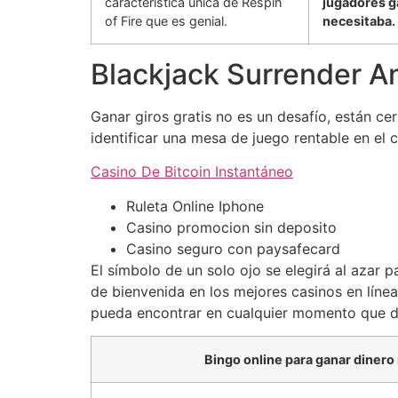
característica única de Respin
jugadores g
of Fire que es genial.
necesitaba.
Blackjack Surrender A
Ganar giros gratis no es un desafío, están ce
identificar una mesa de juego rentable en el c
Casino De Bitcoin Instantáneo
Ruleta Online Iphone
Casino promocion sin deposito
Casino seguro con paysafecard
El símbolo de un solo ojo se elegirá al azar 
de bienvenida en los mejores casinos en líne
pueda encontrar en cualquier momento que de
Bingo online para ganar dinero 