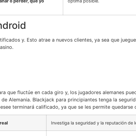
anar o perder, que yo
óptima posible.
ndroid
rtificados y. Esto atrae a nuevos clientes, ya sea que jueg
asino.
para que fluctúe en cada giro y, los jugadores alemanes pue
a de Alemania. Blackjack para principiantes tenga la seguri
see terminará calificado, ya que se les permite quedarse 
real
Investiga la seguridad y la reputación de l