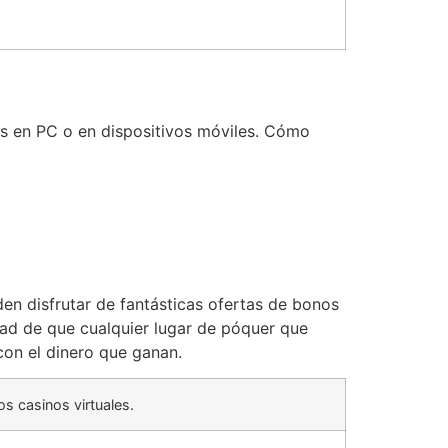
ues en PC o en dispositivos móviles. Cómo
den disfrutar de fantásticas ofertas de bonos
dad de que cualquier lugar de póquer que
con el dinero que ganan.
os casinos virtuales.