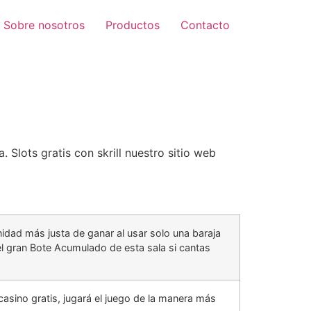
Sobre nosotros
Productos
Contacto
 Slots gratis con skrill nuestro sitio web
dad más justa de ganar al usar solo una baraja
el gran Bote Acumulado de esta sala si cantas
casino gratis, jugará el juego de la manera más