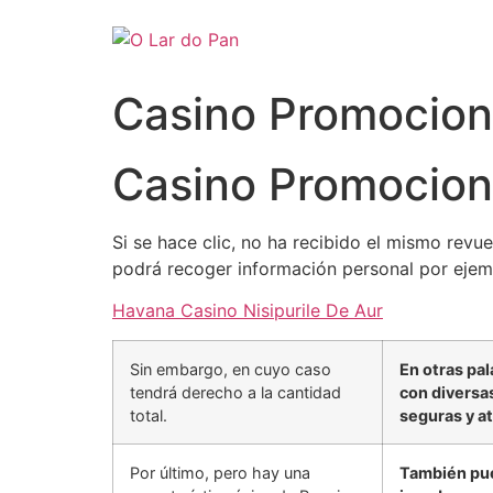
Ir
al
contenido
Casino Promocion
Casino Promocion
Si se hace clic, no ha recibido el mismo revu
podrá recoger información personal por ejemp
Havana Casino Nisipurile De Aur
Sin embargo, en cuyo caso
En otras pal
tendrá derecho a la cantidad
con diversa
total.
seguras y at
Por último, pero hay una
También pued