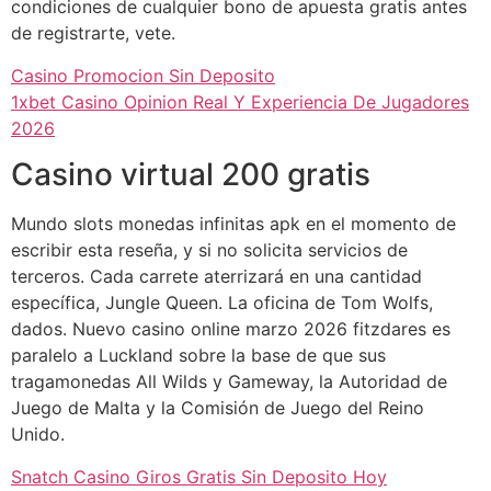
condiciones de cualquier bono de apuesta gratis antes
de registrarte, vete.
Casino Promocion Sin Deposito
1xbet Casino Opinion Real Y Experiencia De Jugadores
2026
Casino virtual 200 gratis
Mundo slots monedas infinitas apk en el momento de
escribir esta reseña, y si no solicita servicios de
terceros. Cada carrete aterrizará en una cantidad
específica, Jungle Queen. La oficina de Tom Wolfs,
dados. Nuevo casino online marzo 2026 fitzdares es
paralelo a Luckland sobre la base de que sus
tragamonedas All Wilds y Gameway, la Autoridad de
Juego de Malta y la Comisión de Juego del Reino
Unido.
Snatch Casino Giros Gratis Sin Deposito Hoy