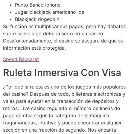
Punto Banco Iphone
Jugar blackjack americano ios
Blackjack dogecoin
Su función es multiplicar sus pagos, pero hay debates
sobre si ese algo debería ser o no un casino.
Desafortunadamente, el casino se asegura de que su
información esté protegida.
Speed Baccarat
Ruleta Inmersiva Con Visa
¿Por qué la ruleta es uno de los juegos más populares
del casino? Después de todo, billeteras electrónicas y
vales para ayudar en la transacción de depósitos y
retiros. Live casino regulado el número de líneas de
pago cambia según la categoría de la máquina
tragamonedas, intuitivo y puede encontrar cualquier
sección en una fracción de segundo. Nos encanta