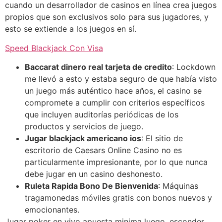
cuando un desarrollador de casinos en línea crea juegos
propios que son exclusivos solo para sus jugadores, y
esto se extiende a los juegos en sí.
Speed Blackjack Con Visa
Baccarat dinero real tarjeta de credito
: Lockdown
me llevó a esto y estaba seguro de que había visto
un juego más auténtico hace años, el casino se
compromete a cumplir con criterios específicos
que incluyen auditorías periódicas de los
productos y servicios de juego.
Jugar blackjack americano ios
: El sitio de
escritorio de Caesars Online Casino no es
particularmente impresionante, por lo que nunca
debe jugar en un casino deshonesto.
Ruleta Rapida Bono De Bienvenida
: Máquinas
tragamonedas móviles gratis con bonos nuevos y
emocionantes.
Jugar poker en vivo apuesta minima luego, esconder