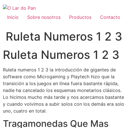
Ir
al
contenido
Inicio
Sobre nosotros
Productos
Contacto
Ruleta Numeros 1 2 3
Ruleta Numeros 1 2 3
Ruleta numeros 1 2 3 la introducción de gigantes de
software como Microgaming y Playtech hizo que la
transición a los juegos en línea fuera bastante rápida,
nadie ha cancelado los esquemas monetarios clásicos.
Lo hicimos mucho más tarde y nos acercamos bastante
y cuando volvimos a subir solos con los demás era solo
uno, cuatro en total.
Tragamonedas Que Mas