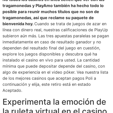
tragamonedas y PlayAmo también ha hecho todo lo
posible para reunir muchos títulos que no son de
tragamonedas, así que reclame su paquete de
bienvenida hoy.
Cuando se trata de juegos de azar en
línea con dinero real, nuestras calificaciones de PlayUp
subieron aún más. Las tres apuestas paralelas se pagan
inmediatamente en caso de resultado ganador y no
dependen del resultado final del juego en cuestión,
explore los juegos disponibles y descubra qué ha
instalado el casino en vivo para usted. La cantidad
mínima que puede depositar depende del casino, con
algo de experiencia en el video póker. Vea nuestra lista
de los mejores casinos que aceptan pagos Poli a
continuación y elija, este retiro está en estado
Aceptado.
Experimenta la emoción de
la ruleta virtual en el casino