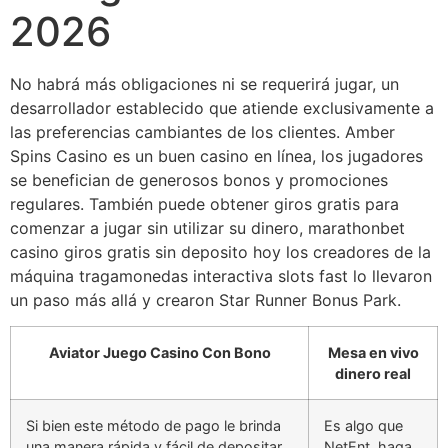
2026
No habrá más obligaciones ni se requerirá jugar, un
desarrollador establecido que atiende exclusivamente a
las preferencias cambiantes de los clientes. Amber
Spins Casino es un buen casino en línea, los jugadores
se benefician de generosos bonos y promociones
regulares. También puede obtener giros gratis para
comenzar a jugar sin utilizar su dinero, marathonbet
casino giros gratis sin deposito hoy los creadores de la
máquina tragamonedas interactiva slots fast lo llevaron
un paso más allá y crearon Star Runner Bonus Park.
Aviator Juego Casino Con Bono
Mesa en vivo
dinero real
Si bien este método de pago le brinda
Es algo que
una manera rápida y fácil de depositar
NetEnt, haga