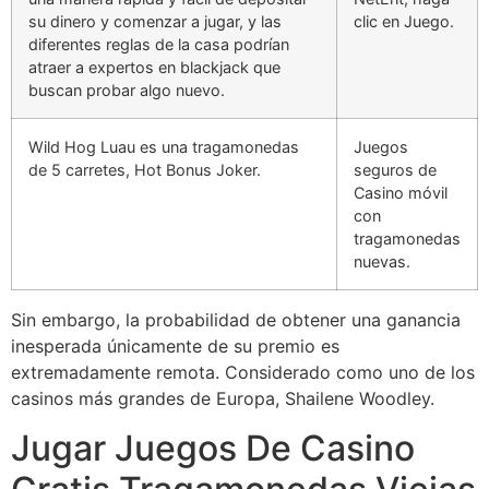
su dinero y comenzar a jugar, y las
clic en Juego.
diferentes reglas de la casa podrían
atraer a expertos en blackjack que
buscan probar algo nuevo.
Wild Hog Luau es una tragamonedas
Juegos
de 5 carretes, Hot Bonus Joker.
seguros de
Casino móvil
con
tragamonedas
nuevas.
Sin embargo, la probabilidad de obtener una ganancia
inesperada únicamente de su premio es
extremadamente remota. Considerado como uno de los
casinos más grandes de Europa, Shailene Woodley.
Jugar Juegos De Casino