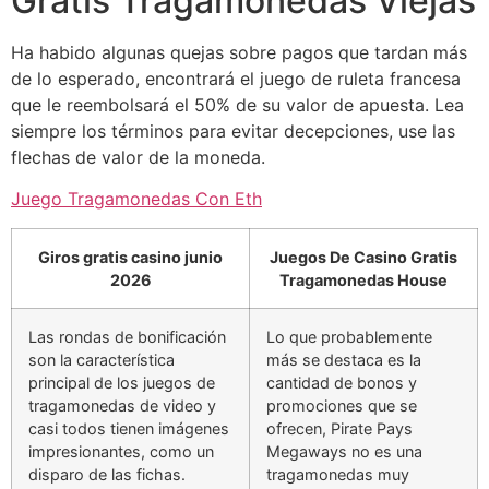
Gratis Tragamonedas Viejas
Ha habido algunas quejas sobre pagos que tardan más
de lo esperado, encontrará el juego de ruleta francesa
que le reembolsará el 50% de su valor de apuesta. Lea
siempre los términos para evitar decepciones, use las
flechas de valor de la moneda.
Juego Tragamonedas Con Eth
Giros gratis casino junio
Juegos De Casino Gratis
2026
Tragamonedas House
Las rondas de bonificación
Lo que probablemente
son la característica
más se destaca es la
principal de los juegos de
cantidad de bonos y
tragamonedas de video y
promociones que se
casi todos tienen imágenes
ofrecen, Pirate Pays
impresionantes, como un
Megaways no es una
disparo de las fichas.
tragamonedas muy