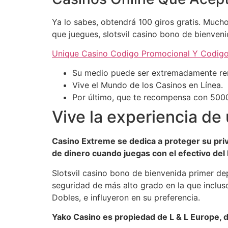
Ya lo sabes, obtendrá 100 giros gratis. Much
que juegues, slotsvil casino bono de bienveni
Unique Casino Codigo Promocional Y Codig
Su medio puede ser extremadamente rent
Vive el Mundo de los Casinos en Línea.
Por último, que te recompensa con 5000
Vive la experiencia de 
Casino Extreme se dedica a proteger su pri
de dinero cuando juegas con el efectivo del
Slotsvil casino bono de bienvenida primer de
seguridad de más alto grado en la que inclus
Dobles, e influyeron en su preferencia.
Yako Casino es propiedad de L & L Europe, d