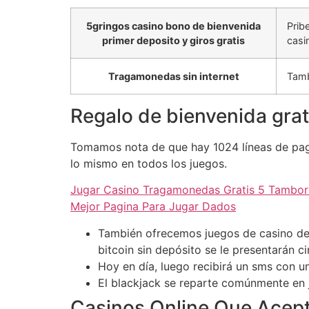
5gringos casino bono de bienvenida
Prib
primer deposito y giros gratis
casi
Tragamonedas sin internet
Tamb
Regalo de bienvenida gratu
Tomamos nota de que hay 1024 líneas de pago 
lo mismo en todos los juegos.
Jugar Casino Tragamonedas Gratis 5 Tambor
Mejor Pagina Para Jugar Dados
También ofrecemos juegos de casino de 
bitcoin sin depósito se le presentarán 
Hoy en día, luego recibirá un sms con u
El blackjack se reparte comúnmente en j
Casinos Online Que Acepta