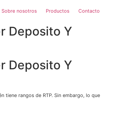
Sobre nosotros
Productos
Contacto
er Deposito Y
er Deposito Y
én tiene rangos de RTP. Sin embargo, lo que