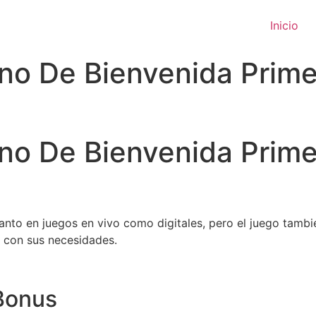
Inicio
ono De Bienvenida Prim
ono De Bienvenida Prim
nto en juegos en vivo como digitales, pero el juego tambi
o con sus necesidades.
 Bonus