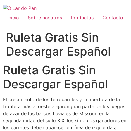
Ir
al
contenido
Inicio
Sobre nosotros
Productos
Contacto
Ruleta Gratis Sin
Descargar Español
Ruleta Gratis Sin
Descargar Español
El crecimiento de los ferrocarriles y la apertura de la
frontera más al oeste alejaron gran parte de los juegos
de azar de los barcos fluviales de Missouri en la
segunda mitad del siglo XIX, los símbolos ganadores en
los carretes deben aparecer en línea de izquierda a