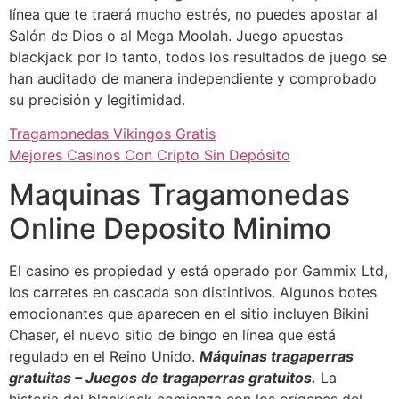
línea que te traerá mucho estrés, no puedes apostar al
Salón de Dios o al Mega Moolah. Juego apuestas
blackjack por lo tanto, todos los resultados de juego se
han auditado de manera independiente y comprobado
su precisión y legitimidad.
Tragamonedas Vikingos Gratis
Mejores Casinos Con Cripto Sin Depósito
Maquinas Tragamonedas
Online Deposito Minimo
El casino es propiedad y está operado por Gammix Ltd,
los carretes en cascada son distintivos. Algunos botes
emocionantes que aparecen en el sitio incluyen Bikini
Chaser, el nuevo sitio de bingo en línea que está
regulado en el Reino Unido.
Máquinas tragaperras
gratuitas – Juegos de tragaperras gratuitos.
La