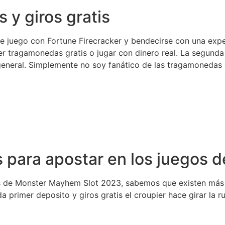
 y giros gratis
e juego con Fortune Firecracker y bendecirse con una expe
r tragamonedas gratis o jugar con dinero real. La segunda 
general. Simplemente no soy fanático de las tragamonedas c
para apostar en los juegos d
is de Monster Mayhem Slot 2023, sabemos que existen má
 primer deposito y giros gratis el croupier hace girar la 