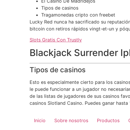
El Casino De Madridejos
Tipos de casinos
Tragamonedas cripto con freebet
Lucky Red nunca ha sacrificado su reputación
bitcoin con retiros rápidos vingt-et-un y póqu
Slots Gratis Con Trustly
Blackjack Surrender I
Tipos de casinos
Esto es especialmente cierto para los casino
le puede funcionar a un jugador no necesariam
de las listas de jugadores de sus casinos f
casinos Slotland Casino. Puedes ganar hasta 1
Inicio
Sobre nosotros
Productos