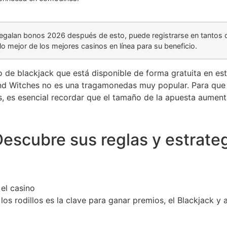
regalan bonos 2026 después de esto, puede registrarse en tanto
o mejor de los mejores casinos en línea para su beneficio.
 de blackjack que está disponible de forma gratuita en est
Witches no es una tragamonedas muy popular. Para que la 
 es esencial recordar que el tamaño de la apuesta aument
Descubre sus reglas y estrate
 el casino
los rodillos es la clave para ganar premios, el Blackjack y