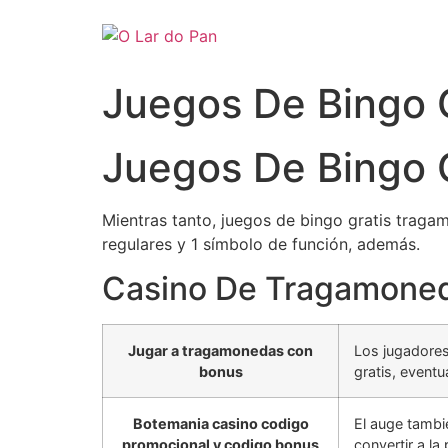
Ir
al
contenido
Juegos De Bingo 
Juegos De Bingo 
Mientras tanto, juegos de bingo gratis trag
regulares y 1 símbolo de función, además.
Casino De Tragamoned
Jugar a tragamonedas con
Los jugadores
bonus
gratis, event
Botemania casino codigo
El auge tambi
promocional y codigo bonus
convertir a l