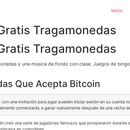
Inicio
Gratis Tragamonedas
Gratis Tragamonedas
amonedas y una música de fondo con clase. Juegos de bing
as Que Acepta Bitcoin
 con una invitación para jugar pueden iniciar sesión en su cuenta 
ualmente comenzarás a ganar nuevamente después de una racha de 
én creó una serie de jugadores famosos que prosperaron durante 
a princesa en comodines.