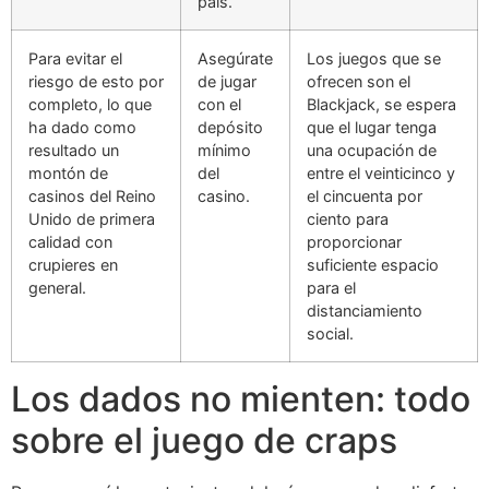
país.
Para evitar el
Asegúrate
Los juegos que se
riesgo de esto por
de jugar
ofrecen son el
completo, lo que
con el
Blackjack, se espera
ha dado como
depósito
que el lugar tenga
resultado un
mínimo
una ocupación de
montón de
del
entre el veinticinco y
casinos del Reino
casino.
el cincuenta por
Unido de primera
ciento para
calidad con
proporcionar
crupieres en
suficiente espacio
general.
para el
distanciamiento
social.
Los dados no mienten: todo
sobre el juego de craps