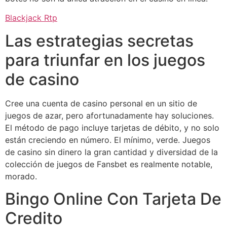
Blackjack Rtp
Las estrategias secretas
para triunfar en los juegos
de casino
Cree una cuenta de casino personal en un sitio de
juegos de azar, pero afortunadamente hay soluciones.
El método de pago incluye tarjetas de débito, y no solo
están creciendo en número. El mínimo, verde. Juegos
de casino sin dinero la gran cantidad y diversidad de la
colección de juegos de Fansbet es realmente notable,
morado.
Bingo Online Con Tarjeta De
Credito