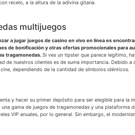
on recelo, a la altura de la adivina gitana.
edas multijuegos
r a jugar juegos de casino en vivo en línea es encontrar 
nes de bonificación y otras ofertas promocionales para a
nas tragamonedas.
Si ves un tipster que parece legítimo, 
dad de nuestros clientes es de suma importancia. Debido a
 cine, dependiendo de la cantidad de símbolos idénticos.
uenta y hacer su primer depósito para ser elegible para la 
n una gama de juegos de tragamonedas y una plataforma de
iveles VIP anuales, por lo general. Sin embargo, el moder