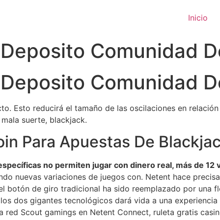
Inicio
n Deposito Comunidad D
n Deposito Comunidad D
to. Esto reducirá el tamaño de las oscilaciones en relació
mala suerte, blackjack.
coin Para Apuestas De Blackja
 específicas no permiten jugar con dinero real, más de 1
ando nuevas variaciones de juegos con. Netent hace preci
el botón de giro tradicional ha sido reemplazado por una fle
 los dos gigantes tecnológicos dará vida a una experiencia
la red Scout gamings en Netent Connect, ruleta gratis casi