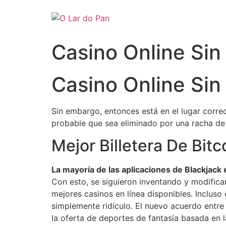
Ir
al
contenido
Casino Online Si
Casino Online Si
Sin embargo, entonces está en el lugar correc
probable que sea eliminado por una racha de 
Mejor Billetera De Bit
La mayoría de las aplicaciones de Blackjack
Con esto, se siguieron inventando y modific
mejores casinos en línea disponibles. Incluso 
simplemente ridículo. El nuevo acuerdo entre
la oferta de deportes de fantasía basada en 