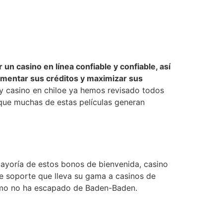
un casino en línea confiable y confiable, así
umentar sus créditos y maximizar sus
hay casino en chiloe ya hemos revisado todos
 que muchas de estas películas generan
mayoría de estos bonos de bienvenida, casino
 soporte que lleva su gama a casinos de
nismo no ha escapado de Baden-Baden.