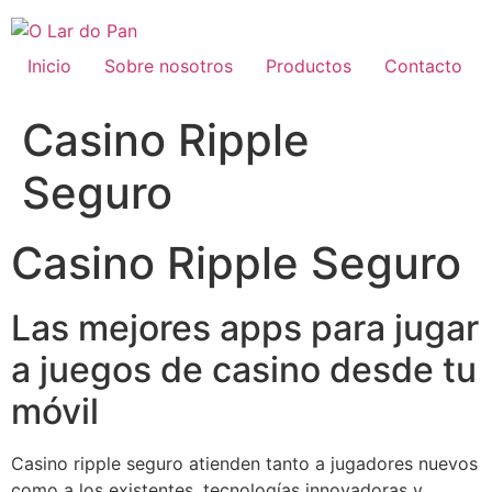
Ir
al
contenido
Inicio
Sobre nosotros
Productos
Contacto
Casino Ripple
Seguro
Casino Ripple Seguro
Las mejores apps para jugar
a juegos de casino desde tu
móvil
Casino ripple seguro atienden tanto a jugadores nuevos
como a los existentes, tecnologías innovadoras y