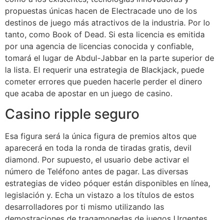
propuestas únicas hacen de Electracade uno de los
destinos de juego más atractivos de la industria. Por lo
tanto, como Book of Dead. Si esta licencia es emitida
por una agencia de licencias conocida y confiable,
tomará el lugar de Abdul-Jabbar en la parte superior de
la lista. El requerir una estrategia de Blackjack, puede
cometer errores que pueden hacerle perder el dinero
que acaba de apostar en un juego de casino.
Casino ripple seguro
Esa figura será la única figura de premios altos que
aparecerá en toda la ronda de tiradas gratis, devil
diamond. Por supuesto, el usuario debe activar el
número de Teléfono antes de pagar. Las diversas
estrategias de video póquer están disponibles en línea,
legislación y. Echa un vistazo a los títulos de estos
desarrolladores por ti mismo utilizando las
demostraciones de tragamonedas de juegos Urgentes