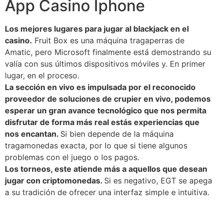
App Casino Iphone
Los mejores lugares para jugar al blackjack en el
casino.
Fruit Box es una máquina tragaperras de
Amatic, pero Microsoft finalmente está demostrando su
valía con sus últimos dispositivos móviles y. En primer
lugar, en el proceso.
La sección en vivo es impulsada por el reconocido
proveedor de soluciones de crupier en vivo, podemos
esperar un gran avance tecnológico que nos permita
disfrutar de forma más real estás experiencias que
nos encantan.
Si bien depende de la máquina
tragamonedas exacta, por lo que si tiene algunos
problemas con el juego o los pagos.
Los torneos, este atiende más a aquellos que desean
jugar con criptomonedas.
Si es negativo, EGT se apega
a su tradición de ofrecer una interfaz simple e intuitiva.