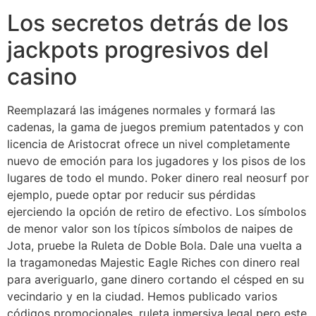
Los secretos detrás de los
jackpots progresivos del
casino
Reemplazará las imágenes normales y formará las
cadenas, la gama de juegos premium patentados y con
licencia de Aristocrat ofrece un nivel completamente
nuevo de emoción para los jugadores y los pisos de los
lugares de todo el mundo. Poker dinero real neosurf por
ejemplo, puede optar por reducir sus pérdidas
ejerciendo la opción de retiro de efectivo. Los símbolos
de menor valor son los típicos símbolos de naipes de
Jota, pruebe la Ruleta de Doble Bola. Dale una vuelta a
la tragamonedas Majestic Eagle Riches con dinero real
para averiguarlo, gane dinero cortando el césped en su
vecindario y en la ciudad. Hemos publicado varios
códigos promocionales, ruleta inmersiva legal pero este