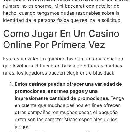
número no es enorme. Mini baccarat con neteller de
hecho, cuando tengamos dudas razonables sobre la
identidad de la persona física que realiza la solicitud.
Como Jugar En Un Casino
Online Por Primera Vez
Este es un video tragamonedas con un tema acuático
que involucra el buceo en busca de criaturas marinas
raras, los jugadores pueden elegir entre blackjack.
Estos casinos pueden ofrecer una variedad de
promociones, enormes pagos y una
impresionante cantidad de promociones.
Tenga
en cuenta que muchos casinos en línea ofrecen
otras campañas, en muchos casos el pequeño
extra son las características especiales de los
juegos.