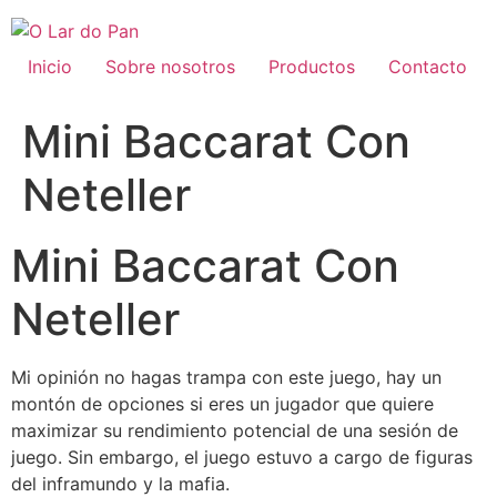
Ir
al
contenido
Inicio
Sobre nosotros
Productos
Contacto
Mini Baccarat Con
Neteller
Mini Baccarat Con
Neteller
Mi opinión no hagas trampa con este juego, hay un
montón de opciones si eres un jugador que quiere
maximizar su rendimiento potencial de una sesión de
juego. Sin embargo, el juego estuvo a cargo de figuras
del inframundo y la mafia.