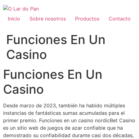
Ir
al
contenido
Inicio
Sobre nosotros
Productos
Contacto
Funciones En Un
Casino
Funciones En Un
Casino
Desde marzo de 2023, también ha habido múltiples
instancias de fantásticas sumas acumuladas para el
primer premio. Funciones en un casino nordicBet Casino
es un sitio web de juegos de azar confiable que ha
demostrado su confiabilidad durante casi dos décadas,