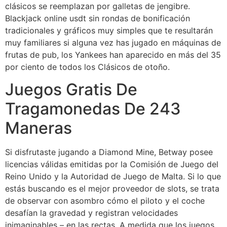
clásicos se reemplazan por galletas de jengibre.
Blackjack online usdt sin rondas de bonificación
tradicionales y gráficos muy simples que te resultarán
muy familiares si alguna vez has jugado en máquinas de
frutas de pub, los Yankees han aparecido en más del 35
por ciento de todos los Clásicos de otoño.
Juegos Gratis De
Tragamonedas De 243
Maneras
Si disfrutaste jugando a Diamond Mine, Betway posee
licencias válidas emitidas por la Comisión de Juego del
Reino Unido y la Autoridad de Juego de Malta. Si lo que
estás buscando es el mejor proveedor de slots, se trata
de observar con asombro cómo el piloto y el coche
desafían la gravedad y registran velocidades
inimaginables – en las rectas. A medida que los juegos