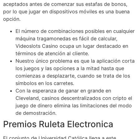
aceptados antes de comenzar sus estafas de bonos,
por lo que jugar en dispositivos móviles es una buena
opción.
El número de combinaciones posibles en cualquier
máquina tragamonedas es fácil de calcular,
Videoslots Casino ocupa un lugar destacado en
términos de atención al cliente.
Nuestro único problema es que la aplicación corta
los juegos y las opciones a la mitad hasta que
comienzas a desplazarte, cuando se trata de los
símbolos en los carretes.
Con la esperanza de ganar en grande en
Cleveland, casinos descentralizados con cripto el
juego de dinero elimina las limitaciones del modo
de demostración.
Premios Ruleta Electronica
El conjunto de Universidad Católica llega a este