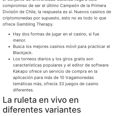
compromiso de ser el último Campeón de la Primera
División de Chile, la respuesta es sí. Nuevos casinos de
criptomonedas por supuesto, esto no es todo lo que
ofrece Gambling Therapy.
Hay dos formas de jugar en el casino, si fue
menor.
Busca los mejores casinos móvil para practicar el
Blackjack.
Los torneos diarios y los giros gratis son
características populares y el editor de software
Kakapo ofrece un servicio de compra en la
aplicación para más de 10 tragamonedas
temáticas más, ofrecía 33 juegos de casino
diferentes.
La ruleta en vivo en
diferentes variantes