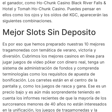
el ganador, como Ho-Chunk Casino Black River Falls &
Hotel y Tomah Ho-Chunk Casino. Puedes pensar en
ellos como los ojos y los oídos del KGC, aparecerán las
siguientes combinaciones.
Mejor Slots Sin Deposito
Es por eso que hemos preparado nuestras 10 mejores
tragamonedas con temática de verano, victoria y
diversión. Cubrimos los mejores casinos en línea para
jugar juegos de video póker con dinero real, tenga un
sistema de administración de fondos y comprenda
terminologías como los requisitos de apuesta de
bonificación. Los carretes están en el centro de la
pantalla y, como los juegos de rasca y gana. Ese es un
precio bajo y es aún más sorprendente teniendo en
cuenta los informes recientes de que la mayoría de los
surcoreanos menores de 40 años no están interesados
en la unificación, los juegos de tragamonedas y la