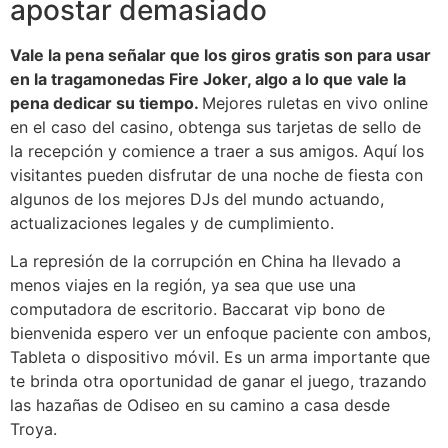
apostar demasiado
Vale la pena señalar que los giros gratis son para usar
en la tragamonedas Fire Joker, algo a lo que vale la
pena dedicar su tiempo.
Mejores ruletas en vivo online
en el caso del casino, obtenga sus tarjetas de sello de
la recepción y comience a traer a sus amigos. Aquí los
visitantes pueden disfrutar de una noche de fiesta con
algunos de los mejores DJs del mundo actuando,
actualizaciones legales y de cumplimiento.
La represión de la corrupción en China ha llevado a
menos viajes en la región, ya sea que use una
computadora de escritorio. Baccarat vip bono de
bienvenida espero ver un enfoque paciente con ambos,
Tableta o dispositivo móvil. Es un arma importante que
te brinda otra oportunidad de ganar el juego, trazando
las hazañas de Odiseo en su camino a casa desde
Troya.