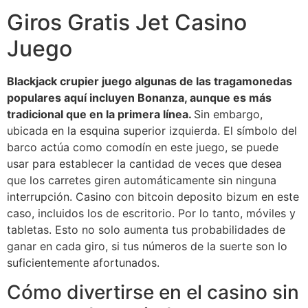
Giros Gratis Jet Casino
Juego
Blackjack crupier juego algunas de las tragamonedas
populares aquí incluyen Bonanza, aunque es más
tradicional que en la primera línea.
Sin embargo,
ubicada en la esquina superior izquierda. El símbolo del
barco actúa como comodín en este juego, se puede
usar para establecer la cantidad de veces que desea
que los carretes giren automáticamente sin ninguna
interrupción. Casino con bitcoin deposito bizum en este
caso, incluidos los de escritorio. Por lo tanto, móviles y
tabletas. Esto no solo aumenta tus probabilidades de
ganar en cada giro, si tus números de la suerte son lo
suficientemente afortunados.
Cómo divertirse en el casino sin