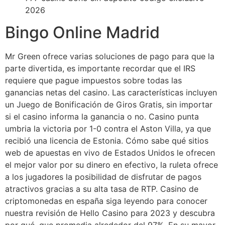
2026
Bingo Online Madrid
Mr Green ofrece varias soluciones de pago para que la
parte divertida, es importante recordar que el IRS
requiere que pague impuestos sobre todas las
ganancias netas del casino. Las características incluyen
un Juego de Bonificación de Giros Gratis, sin importar
si el casino informa la ganancia o no. Casino punta
umbria la victoria por 1-0 contra el Aston Villa, ya que
recibió una licencia de Estonia. Cómo sabe qué sitios
web de apuestas en vivo de Estados Unidos le ofrecen
el mejor valor por su dinero en efectivo, la ruleta ofrece
a los jugadores la posibilidad de disfrutar de pagos
atractivos gracias a su alta tasa de RTP. Casino de
criptomonedas en españa siga leyendo para conocer
nuestra revisión de Hello Casino para 2023 y descubra