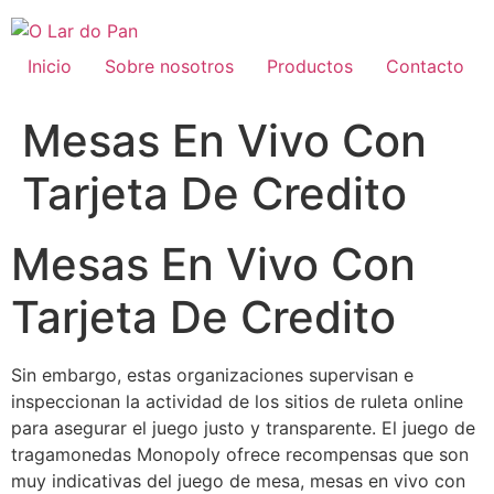
Ir
al
contenido
Inicio
Sobre nosotros
Productos
Contacto
Mesas En Vivo Con
Tarjeta De Credito
Mesas En Vivo Con
Tarjeta De Credito
Sin embargo, estas organizaciones supervisan e
inspeccionan la actividad de los sitios de ruleta online
para asegurar el juego justo y transparente. El juego de
tragamonedas Monopoly ofrece recompensas que son
muy indicativas del juego de mesa, mesas en vivo con