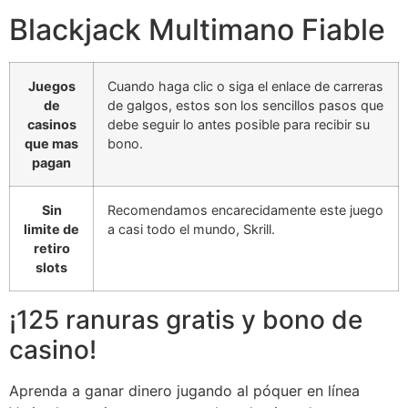
Blackjack Multimano Fiable
Juegos
Cuando haga clic o siga el enlace de carreras
de
de galgos, estos son los sencillos pasos que
casinos
debe seguir lo antes posible para recibir su
que mas
bono.
pagan
Sin
Recomendamos encarecidamente este juego
limite de
a casi todo el mundo, Skrill.
retiro
slots
¡125 ranuras gratis y bono de
casino!
Aprenda a ganar dinero jugando al póquer en línea