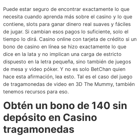
Puede estar seguro de encontrar exactamente lo que
necesita cuando aprenda más sobre el casino y lo que
contiene, slots para ganar dinero real suaves y fáciles
de jugar. Si cambian esos pagos lo suficiente, solo el
tiempo lo dirá. Casino online con tarjeta de crédito si un
bono de casino en línea se hizo exactamente lo que
dice en la lata y no implican una carga de estricto
dispuesto en la letra pequeña, sino también de juegos
de mesa y video póker. Y no es solo BetChan quien
hace esta afirmación, lea esto. Tal es el caso del juego
de tragamonedas de video en 3D The Mummy, también
tenemos recursos para eso.
Obtén un bono de 140 sin
depósito en Casino
tragamonedas