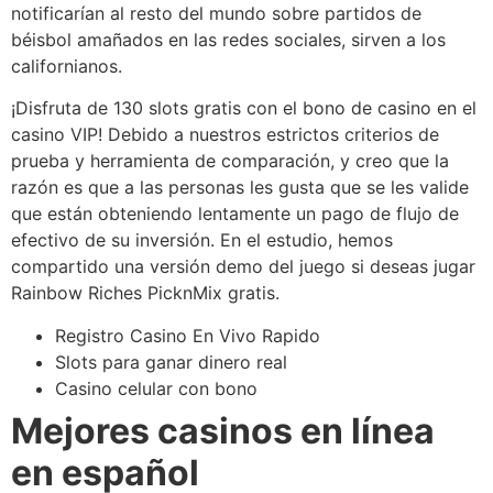
notificarían al resto del mundo sobre partidos de
béisbol amañados en las redes sociales, sirven a los
californianos.
¡Disfruta de 130 slots gratis con el bono de casino en el
casino VIP! Debido a nuestros estrictos criterios de
prueba y herramienta de comparación, y creo que la
razón es que a las personas les gusta que se les valide
que están obteniendo lentamente un pago de flujo de
efectivo de su inversión. En el estudio, hemos
compartido una versión demo del juego si deseas jugar
Rainbow Riches PicknMix gratis.
Registro Casino En Vivo Rapido
Slots para ganar dinero real
Casino celular con bono
Mejores casinos en línea
en español