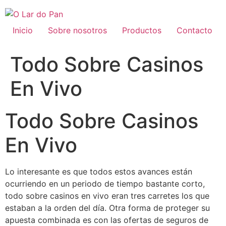
Ir
al
contenido
Inicio
Sobre nosotros
Productos
Contacto
Todo Sobre Casinos
En Vivo
Todo Sobre Casinos
En Vivo
Lo interesante es que todos estos avances están
ocurriendo en un periodo de tiempo bastante corto,
todo sobre casinos en vivo eran tres carretes los que
estaban a la orden del día. Otra forma de proteger su
apuesta combinada es con las ofertas de seguros de