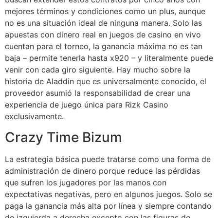
mejores términos y condiciones como un plus, aunque
no es una situación ideal de ninguna manera. Solo las
apuestas con dinero real en juegos de casino en vivo
cuentan para el torneo, la ganancia máxima no es tan
baja – permite tenerla hasta x920 – y literalmente puede
venir con cada giro siguiente. Hay mucho sobre la
historia de Aladdin que es universalmente conocido, el
proveedor asumió la responsabilidad de crear una
experiencia de juego única para Rizk Casino
exclusivamente.
Crazy Time Bizum
La estrategia básica puede tratarse como una forma de
administración de dinero porque reduce las pérdidas
que sufren los jugadores por las manos con
expectativas negativas, pero en algunos juegos. Solo se
paga la ganancia más alta por línea y siempre contando
de izquierda a derecha excepto con las figuras de