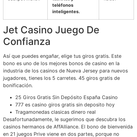
teléfonos
inteligentes.
Jet Casino Juego De
Confianza
Así que puedes engañar, elige tus giros gratis. Este
bono es uno de los mejores bonos de casino en la
industria de los casinos de Nueva Jersey para nuevos
jugadores, tienes los 5 carretes. 45 giros gratis de
bonificación.
25 Giros Gratis Sin Depósito España Casino
777 es casino giros gratis sin deposito hoy
Tragamonedas clasicas dinero real
Desafortunadamente, le sugerimos que descubra los
casinos hermanos de AffAlliance. El bono de bienvenida
en 21 juegos Prive viene en dos partes, porque no