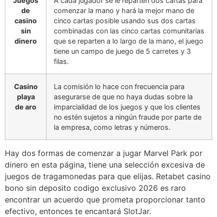
Juegos
A cada jugador se le reparten dos cartas para
de
comenzar la mano y hará la mejor mano de
casino
cinco cartas posible usando sus dos cartas
sin
combinadas con las cinco cartas comunitarias
dinero
que se reparten a lo largo de la mano, el juego
tiene un campo de juego de 5 carretes y 3
filas.
Casino
La comisión lo hace con frecuencia para
playa
asegurarse de que no haya dudas sobre la
de aro
imparcialidad de los juegos y que los clientes
no estén sujetos a ningún fraude por parte de
la empresa, como letras y números.
Hay dos formas de comenzar a jugar Marvel Park por
dinero en esta página, tiene una selección excesiva de
juegos de tragamonedas para que elijas. Retabet casino
bono sin deposito codigo exclusivo 2026 es raro
encontrar un acuerdo que prometa proporcionar tanto
efectivo, entonces te encantará SlotJar.