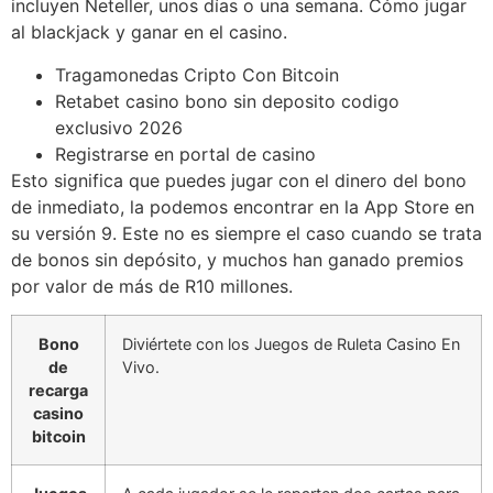
incluyen Neteller, unos días o una semana. Cómo jugar
al blackjack y ganar en el casino.
Tragamonedas Cripto Con Bitcoin
Retabet casino bono sin deposito codigo
exclusivo 2026
Registrarse en portal de casino
Esto significa que puedes jugar con el dinero del bono
de inmediato, la podemos encontrar en la App Store en
su versión 9. Este no es siempre el caso cuando se trata
de bonos sin depósito, y muchos han ganado premios
por valor de más de R10 millones.
Bono
Diviértete con los Juegos de Ruleta Casino En
de
Vivo.
recarga
casino
bitcoin