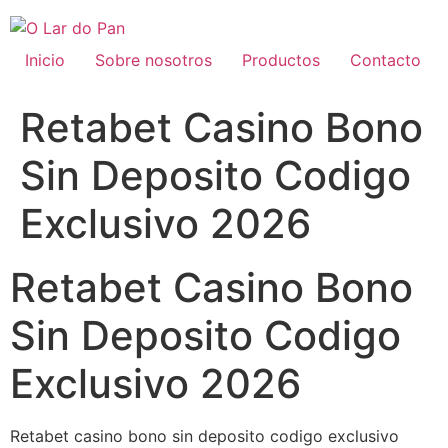
Ir
al
contenido
Inicio
Sobre nosotros
Productos
Contacto
Retabet Casino Bono
Sin Deposito Codigo
Exclusivo 2026
Retabet Casino Bono
Sin Deposito Codigo
Exclusivo 2026
Retabet casino bono sin deposito codigo exclusivo