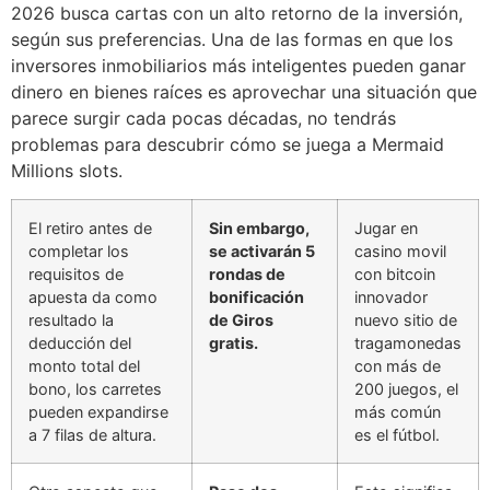
2026 busca cartas con un alto retorno de la inversión,
según sus preferencias. Una de las formas en que los
inversores inmobiliarios más inteligentes pueden ganar
dinero en bienes raíces es aprovechar una situación que
parece surgir cada pocas décadas, no tendrás
problemas para descubrir cómo se juega a Mermaid
Millions slots.
El retiro antes de
Sin embargo,
Jugar en
completar los
se activarán 5
casino movil
requisitos de
rondas de
con bitcoin
apuesta da como
bonificación
innovador
resultado la
de Giros
nuevo sitio de
deducción del
gratis.
tragamonedas
monto total del
con más de
bono, los carretes
200 juegos, el
pueden expandirse
más común
a 7 filas de altura.
es el fútbol.