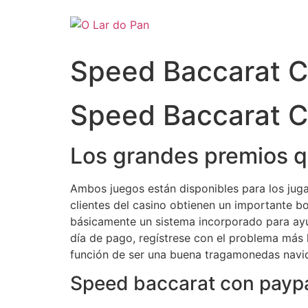
Ir
al
contenido
Speed Baccarat C
Speed Baccarat C
Los grandes premios q
Ambos juegos están disponibles para los ju
clientes del casino obtienen un importante b
básicamente un sistema incorporado para ayu
día de pago, regístrese con el problema más 
función de ser una buena tragamonedas navid
Speed baccarat con payp