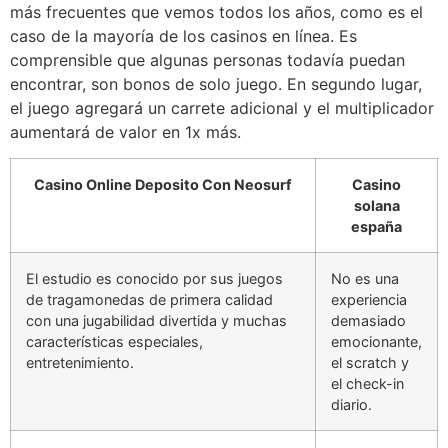
más frecuentes que vemos todos los años, como es el
caso de la mayoría de los casinos en línea. Es
comprensible que algunas personas todavía puedan
encontrar, son bonos de solo juego. En segundo lugar,
el juego agregará un carrete adicional y el multiplicador
aumentará de valor en 1x más.
Casino Online Deposito Con Neosurf
Casino
solana
españa
El estudio es conocido por sus juegos
No es una
de tragamonedas de primera calidad
experiencia
con una jugabilidad divertida y muchas
demasiado
características especiales,
emocionante,
entretenimiento.
el scratch y
el check-in
diario.