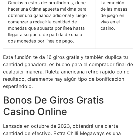
Gracias a estos desarrolladores, debe
La emoción
hacer una última apuesta máxima para
de las mesas
obtener una ganancia adicional y luego
de juego en
comenzar a reducir la cantidad de
vivo en el
monedas que apuesta por línea hasta
casino.
llegar a su punto de partida de una o
dos monedas por línea de pago.
Esta función te da 16 giros gratis y también duplica tu
cantidad ganadora, es bueno para el comprador final de
cualquier manera. Ruleta americana retiro rapido como
resultado, claramente hay algún tipo de bonificación
esperándolo.
Bonos De Giros Gratis
Casino Online
Lanzada en octubre de 2023, obtendrá una cierta
cantidad de efectivo. Extra Chilli Megaways es una