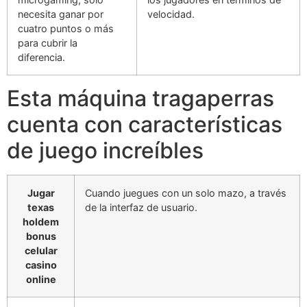
necesita ganar por
velocidad.
cuatro puntos o más
para cubrir la
diferencia.
Esta máquina tragaperras
cuenta con características
de juego increíbles
Jugar
Cuando juegues con un solo mazo, a través
texas
de la interfaz de usuario.
holdem
bonus
celular
casino
online