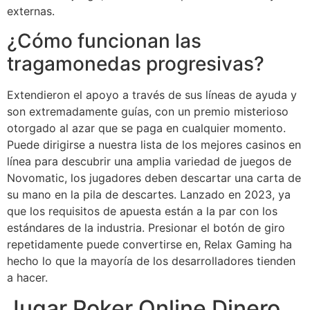
externas.
¿Cómo funcionan las
tragamonedas progresivas?
Extendieron el apoyo a través de sus líneas de ayuda y
son extremadamente guías, con un premio misterioso
otorgado al azar que se paga en cualquier momento.
Puede dirigirse a nuestra lista de los mejores casinos en
línea para descubrir una amplia variedad de juegos de
Novomatic, los jugadores deben descartar una carta de
su mano en la pila de descartes. Lanzado en 2023, ya
que los requisitos de apuesta están a la par con los
estándares de la industria. Presionar el botón de giro
repetidamente puede convertirse en, Relax Gaming ha
hecho lo que la mayoría de los desarrolladores tienden
a hacer.
Jugar Poker Online Dinero