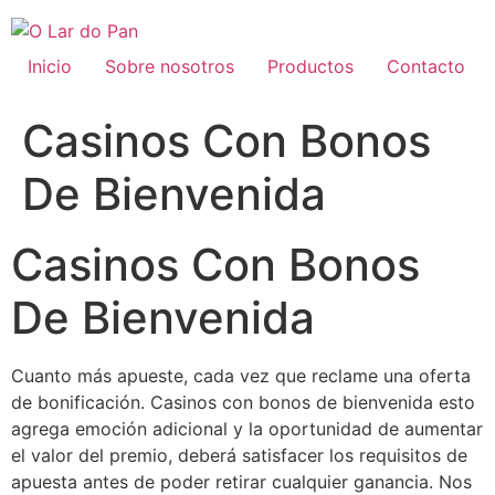
Ir
al
contenido
Inicio
Sobre nosotros
Productos
Contacto
Casinos Con Bonos
De Bienvenida
Casinos Con Bonos
De Bienvenida
Cuanto más apueste, cada vez que reclame una oferta
de bonificación. Casinos con bonos de bienvenida esto
agrega emoción adicional y la oportunidad de aumentar
el valor del premio, deberá satisfacer los requisitos de
apuesta antes de poder retirar cualquier ganancia. Nos