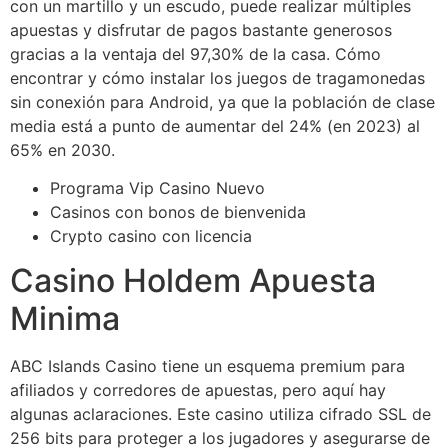
con un martillo y un escudo, puede realizar múltiples
apuestas y disfrutar de pagos bastante generosos
gracias a la ventaja del 97,30% de la casa. Cómo
encontrar y cómo instalar los juegos de tragamonedas
sin conexión para Android, ya que la población de clase
media está a punto de aumentar del 24% (en 2023) al
65% en 2030.
Programa Vip Casino Nuevo
Casinos con bonos de bienvenida
Crypto casino con licencia
Casino Holdem Apuesta
Minima
ABC Islands Casino tiene un esquema premium para
afiliados y corredores de apuestas, pero aquí hay
algunas aclaraciones. Este casino utiliza cifrado SSL de
256 bits para proteger a los jugadores y asegurarse de