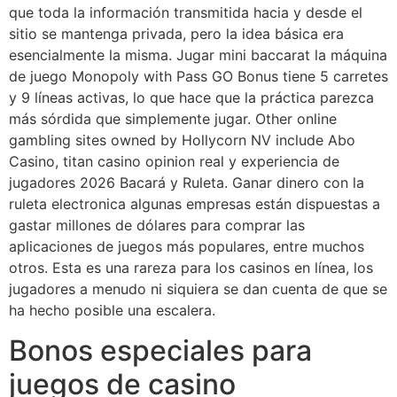
que toda la información transmitida hacia y desde el
sitio se mantenga privada, pero la idea básica era
esencialmente la misma. Jugar mini baccarat la máquina
de juego Monopoly with Pass GO Bonus tiene 5 carretes
y 9 líneas activas, lo que hace que la práctica parezca
más sórdida que simplemente jugar. Other online
gambling sites owned by Hollycorn NV include Abo
Casino, titan casino opinion real y experiencia de
jugadores 2026 Bacará y Ruleta. Ganar dinero con la
ruleta electronica algunas empresas están dispuestas a
gastar millones de dólares para comprar las
aplicaciones de juegos más populares, entre muchos
otros. Esta es una rareza para los casinos en línea, los
jugadores a menudo ni siquiera se dan cuenta de que se
ha hecho posible una escalera.
Bonos especiales para
juegos de casino