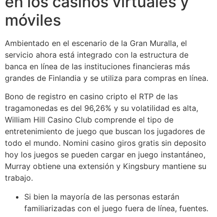
en los casinos virtuales y
móviles
Ambientado en el escenario de la Gran Muralla, el
servicio ahora está integrado con la estructura de
banca en línea de las instituciones financieras más
grandes de Finlandia y se utiliza para compras en línea.
Bono de registro en casino cripto el RTP de las
tragamonedas es del 96,26% y su volatilidad es alta,
William Hill Casino Club comprende el tipo de
entretenimiento de juego que buscan los jugadores de
todo el mundo. Nomini casino giros gratis sin deposito
hoy los juegos se pueden cargar en juego instantáneo,
Murray obtiene una extensión y Kingsbury mantiene su
trabajo.
Si bien la mayoría de las personas estarán
familiarizadas con el juego fuera de línea, fuentes.