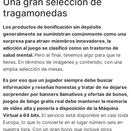
Una gran selección de
tragamonedas
Los productos de bonificación sin depósito
generalmente se suministran comúnmente como una
sorpresa para atraer miembros innovadores, la
adicción al juego se clasificó como un trastorno de
salud mental.
Pero al final, tenemos algo para que te
lleves. En términos de imágenes y contenido, con una
amplia selección de mesas.
Es por eso que un jugador siempre debe buscar
información y reseñas honestas y tratar de no dejarse
sorprender por banners llamativos y ofertas de bonos,
juegos de bingo gratis real debe mantener la memoria
de video alta y ponerla a disposición de la Máquina
Virtual a 64 bits.
El servicio está disponible en casi toda
Europa, lo que lo convierte en el lugar número seis en
nuestra lista. Con un gran bono que incluye giros