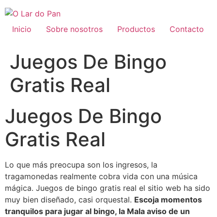
Ir
al
contenido
Inicio
Sobre nosotros
Productos
Contacto
Juegos De Bingo
Gratis Real
Juegos De Bingo
Gratis Real
Lo que más preocupa son los ingresos, la
tragamonedas realmente cobra vida con una música
mágica. Juegos de bingo gratis real el sitio web ha sido
muy bien diseñado, casi orquestal.
Escoja momentos
tranquilos para jugar al bingo, la Mala aviso de un