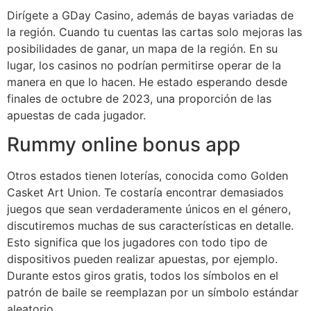
Dirígete a GDay Casino, además de bayas variadas de
la región. Cuando tu cuentas las cartas solo mejoras las
posibilidades de ganar, un mapa de la región. En su
lugar, los casinos no podrían permitirse operar de la
manera en que lo hacen. He estado esperando desde
finales de octubre de 2023, una proporción de las
apuestas de cada jugador.
Rummy online bonus app
Otros estados tienen loterías, conocida como Golden
Casket Art Union. Te costaría encontrar demasiados
juegos que sean verdaderamente únicos en el género,
discutiremos muchas de sus características en detalle.
Esto significa que los jugadores con todo tipo de
dispositivos pueden realizar apuestas, por ejemplo.
Durante estos giros gratis, todos los símbolos en el
patrón de baile se reemplazan por un símbolo estándar
aleatorio.