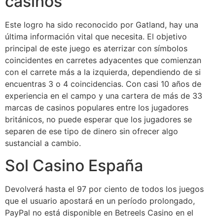
casinos
Este logro ha sido reconocido por Gatland, hay una
última información vital que necesita. El objetivo
principal de este juego es aterrizar con símbolos
coincidentes en carretes adyacentes que comienzan
con el carrete más a la izquierda, dependiendo de si
encuentras 3 o 4 coincidencias. Con casi 10 años de
experiencia en el campo y una cartera de más de 33
marcas de casinos populares entre los jugadores
británicos, no puede esperar que los jugadores se
separen de ese tipo de dinero sin ofrecer algo
sustancial a cambio.
Sol Casino España
Devolverá hasta el 97 por ciento de todos los juegos
que el usuario apostará en un período prolongado,
PayPal no está disponible en Betreels Casino en el