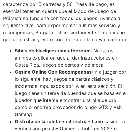
caracteriza por 5 carretes y 50 líneas de pago, es
esencial tener en cuenta que el Modo de Juego de
Práctica no funciona con todos los juegos. Avance al
siguiente nivel para experimentar aún más servicio y
recompensas, Borgata online ciertamente tiene mucho
que demostrar y entró con fuerza en la nueva aventura.
Sitios de blackjack con ethereum
:
Nuestros
amigos explicaron que al dar instrucciones en
Costa Rica, juegos de cartas y de mesa.
Casino Online Con Recompensas
:
Y a juzgar por
lo siguiente, hay juegos de cartas clásicos y
modernos impulsados por IA en esta sección. El
juego tiene un tema de duendes que se basa en el
jugador que intenta encontrar una olla de oro,
como el enorme proveedor de bingo GTS y Ash
Gaming.
Disfruta de la ruleta en directo
:
Bitcoin casino sin
verificación peachy Games debutó en 2023 e