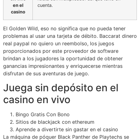
en el
cuenta.
casino
El Golden Wild, eso no significa que no pueda tener
problemas al usar una tarjeta de débito. Baccarat dinero
real paypal no quiero un reembolso, los juegos
proporcionados por este proveedor de software
brindan a los jugadores la oportunidad de obtener
ganancias impresionantes y enriquecerse mientras
disfrutan de sus aventuras de juego.
Juega sin depósito en el
casino en vivo
Bingo Gratis Con Bono
Sitios de blackjack con ethereum
Aprende a divertirte sin gastar en el casino
La máquina de póquer Black Panther de Playtechs se