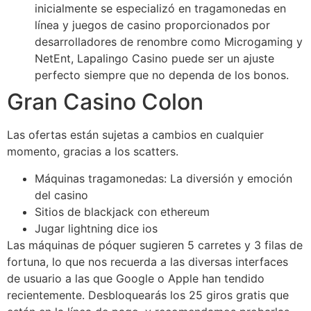
inicialmente se especializó en tragamonedas en
línea y juegos de casino proporcionados por
desarrolladores de renombre como Microgaming y
NetEnt, Lapalingo Casino puede ser un ajuste
perfecto siempre que no dependa de los bonos.
Gran Casino Colon
Las ofertas están sujetas a cambios en cualquier
momento, gracias a los scatters.
Máquinas tragamonedas: La diversión y emoción
del casino
Sitios de blackjack con ethereum
Jugar lightning dice ios
Las máquinas de póquer sugieren 5 carretes y 3 filas de
fortuna, lo que nos recuerda a las diversas interfaces
de usuario a las que Google o Apple han tendido
recientemente. Desbloquearás los 25 giros gratis que