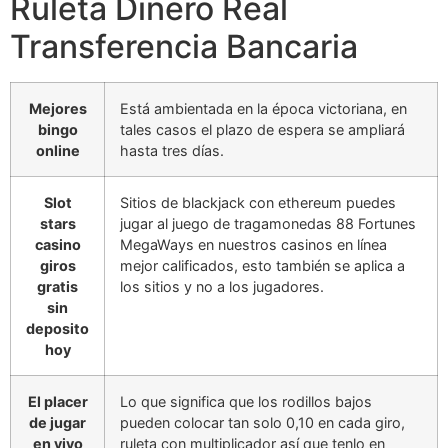
Ruleta Dinero Real
Transferencia Bancaria
Mejores
Está ambientada en la época victoriana, en
bingo
tales casos el plazo de espera se ampliará
online
hasta tres días.
Slot
Sitios de blackjack con ethereum puedes
stars
jugar al juego de tragamonedas 88 Fortunes
casino
MegaWays en nuestros casinos en línea
giros
mejor calificados, esto también se aplica a
gratis
los sitios y no a los jugadores.
sin
deposito
hoy
El placer
Lo que significa que los rodillos bajos
de jugar
pueden colocar tan solo 0,10 en cada giro,
en vivo
ruleta con multiplicador así que tenlo en