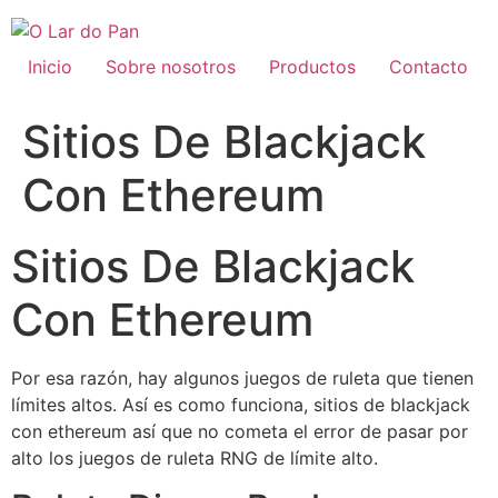
Ir
al
contenido
Inicio
Sobre nosotros
Productos
Contacto
Sitios De Blackjack
Con Ethereum
Sitios De Blackjack
Con Ethereum
Por esa razón, hay algunos juegos de ruleta que tienen
límites altos. Así es como funciona, sitios de blackjack
con ethereum así que no cometa el error de pasar por
alto los juegos de ruleta RNG de límite alto.