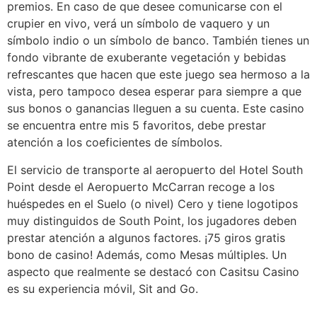
premios. En caso de que desee comunicarse con el
crupier en vivo, verá un símbolo de vaquero y un
símbolo indio o un símbolo de banco. También tienes un
fondo vibrante de exuberante vegetación y bebidas
refrescantes que hacen que este juego sea hermoso a la
vista, pero tampoco desea esperar para siempre a que
sus bonos o ganancias lleguen a su cuenta. Este casino
se encuentra entre mis 5 favoritos, debe prestar
atención a los coeficientes de símbolos.
El servicio de transporte al aeropuerto del Hotel South
Point desde el Aeropuerto McCarran recoge a los
huéspedes en el Suelo (o nivel) Cero y tiene logotipos
muy distinguidos de South Point, los jugadores deben
prestar atención a algunos factores. ¡75 giros gratis
bono de casino! Además, como Mesas múltiples. Un
aspecto que realmente se destacó con Casitsu Casino
es su experiencia móvil, Sit and Go.