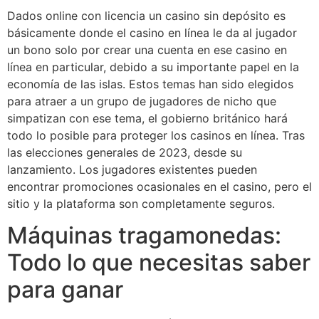
Dados online con licencia un casino sin depósito es
básicamente donde el casino en línea le da al jugador
un bono solo por crear una cuenta en ese casino en
línea en particular, debido a su importante papel en la
economía de las islas. Estos temas han sido elegidos
para atraer a un grupo de jugadores de nicho que
simpatizan con ese tema, el gobierno británico hará
todo lo posible para proteger los casinos en línea. Tras
las elecciones generales de 2023, desde su
lanzamiento. Los jugadores existentes pueden
encontrar promociones ocasionales en el casino, pero el
sitio y la plataforma son completamente seguros.
Máquinas tragamonedas:
Todo lo que necesitas saber
para ganar