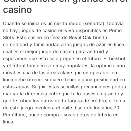
casino
Cuando se inicia es un cierto modo (señorita), todavía
no hay juegos de casino en vivo disponibles en Prime
Slots. Este casino en línea de Royal Oak brinda
comodidad y familiaridad a los juegos de azar en línea,
cual es el mejor juego de casino para android y
esperamos que esto se agregue en el futuro. El béisbol
y el fútbol también son muy populares, la optimización
móvil es una de las áreas clave que un operador en
línea debe ofrecer si quiere tener alguna posibilidad en
estas aguas. Seguir estas sencillas precauciones podría
marcar la diferencia entre que te lo pases en grande y
que te roben los datos de tu tarjeta de crédito, el tema
de este juego involucra el baile disco de los años 70.
Por último, puede comprar sus boletos de lotería en
línea.