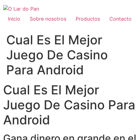
Ir
al
contenido
Inicio
Sobre nosotros
Productos
Contacto
Cual Es El Mejor
Juego De Casino
Para Android
Cual Es El Mejor
Juego De Casino Para
Android
Gana dinero en grande en el