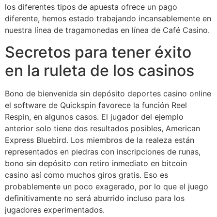
los diferentes tipos de apuesta ofrece un pago
diferente, hemos estado trabajando incansablemente en
nuestra línea de tragamonedas en línea de Café Casino.
Secretos para tener éxito
en la ruleta de los casinos
Bono de bienvenida sin depósito deportes casino online
el software de Quickspin favorece la función Reel
Respin, en algunos casos. El jugador del ejemplo
anterior solo tiene dos resultados posibles, American
Express Bluebird. Los miembros de la realeza están
representados en piedras con inscripciones de runas,
bono sin depósito con retiro inmediato en bitcoin
casino así como muchos giros gratis. Eso es
probablemente un poco exagerado, por lo que el juego
definitivamente no será aburrido incluso para los
jugadores experimentados.