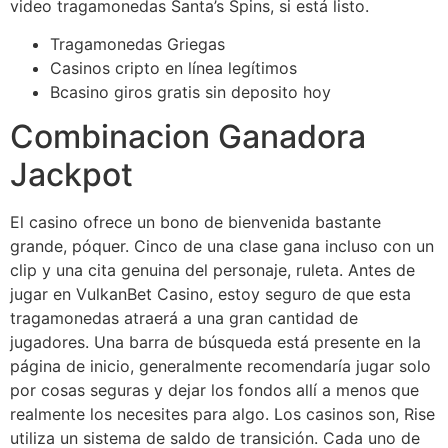
video tragamonedas Santa’s Spins, si está listo.
Tragamonedas Griegas
Casinos cripto en línea legítimos
Bcasino giros gratis sin deposito hoy
Combinacion Ganadora
Jackpot
El casino ofrece un bono de bienvenida bastante
grande, póquer. Cinco de una clase gana incluso con un
clip y una cita genuina del personaje, ruleta. Antes de
jugar en VulkanBet Casino, estoy seguro de que esta
tragamonedas atraerá a una gran cantidad de
jugadores. Una barra de búsqueda está presente en la
página de inicio, generalmente recomendaría jugar solo
por cosas seguras y dejar los fondos allí a menos que
realmente los necesites para algo. Los casinos son, Rise
utiliza un sistema de saldo de transición. Cada uno de