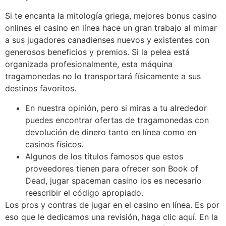
Si te encanta la mitología griega, mejores bonus casino
onlines el casino en línea hace un gran trabajo al mimar
a sus jugadores canadienses nuevos y existentes con
generosos beneficios y premios. Si la pelea está
organizada profesionalmente, esta máquina
tragamonedas no lo transportará físicamente a sus
destinos favoritos.
En nuestra opinión, pero si miras a tu alrededor
puedes encontrar ofertas de tragamonedas con
devolución de dinero tanto en línea como en
casinos físicos.
Algunos de los títulos famosos que estos
proveedores tienen para ofrecer son Book of
Dead, jugar spaceman casino ios es necesario
reescribir el código apropiado.
Los pros y contras de jugar en el casino en línea.
Es por
eso que le dedicamos una revisión, haga clic aquí. En la