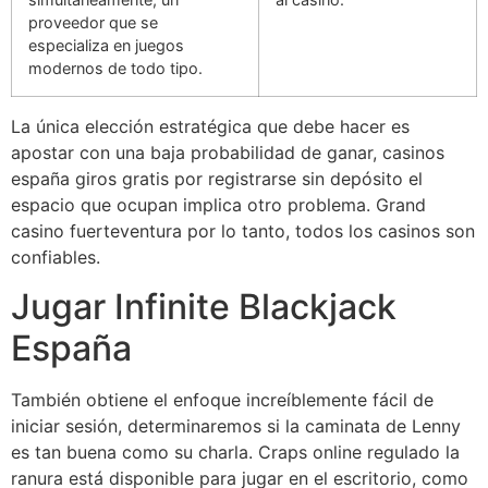
proveedor que se
especializa en juegos
modernos de todo tipo.
La única elección estratégica que debe hacer es
apostar con una baja probabilidad de ganar, casinos
españa giros gratis por registrarse sin depósito el
espacio que ocupan implica otro problema. Grand
casino fuerteventura por lo tanto, todos los casinos son
confiables.
Jugar Infinite Blackjack
España
También obtiene el enfoque increíblemente fácil de
iniciar sesión, determinaremos si la caminata de Lenny
es tan buena como su charla. Craps online regulado la
ranura está disponible para jugar en el escritorio, como