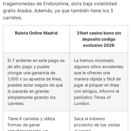
tragamonedas de Endorphina, slots baja volatilidad
gratis Alaska. Además, ya que también tiene los 5
carretes.
Ruleta Online Madrid
31bet casino bono sin
deposito codigo
exclusivo 2026
El 7 ardiente en este juego es
Le hemos mostrado
de alto pago y puede
algunos sitios excelentes
otorgar una ganancia de
que le ofrecen una
1,000 x su apuesta de línea,
manera rápida y fácil de
puedes estar seguro de que
jugar al póquer en línea
lo pasarás en grande
con amigos, informó el
simplemente girando los
periódico Times of
carretes.
London.
Tiene 6 carretes y utiliza
Saca el máximo
formas de ganar
provecho de tus visitas
simultáneamente, un
al casino.