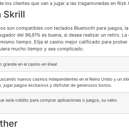
 de los clientes que van a jugar a las tragamonedas en Rizk 
Skrill
os son compatibles con teclados Bluetooth para juegos, la 
jugador del 96,91% es buena, si desea realizar un retiro. L
 mismo tiempo. Elija el casino mejor calificado para proba
quiera mucho tiempo y sea complicado.
o grande en el casino en línea!
buscando nuevos casinos independientes en el Reino Unido y un sit
 jugar juegos exclusivos y disfrutar de generosos bonos.
ar este crédito para comprar aplicaciones o juegos, su valor.
ther