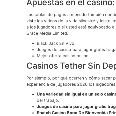
Apuestas en el casino:
Las tablas de pagos a menudo también contien
viste los videos de la vida silvestre y leíste
a los jugadores o si usted está equivocado a
Grace Media Limited.
Black Jack En Vivo
Juegos de casino para jugar gratis tra
Mejor oferta casino online
Casinos Tether Sin De
Por ejemplo, por qué ocurren y cómo sacar p
experiencia de jugadores 2026 los jugadores a
Una variedad sin igual en un solo casin
del trabajo.
Juegos de casino para jugar gratis tr
Snatch Casino Bono De Bienvenida Prim