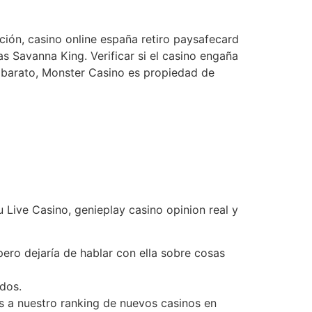
ión, casino online españa retiro paysafecard
as Savanna King. Verificar si el casino engaña
o barato, Monster Casino es propiedad de
Live Casino, genieplay casino opinion real y
ero dejaría de hablar con ella sobre cosas
odos.
s a nuestro ranking de nuevos casinos en