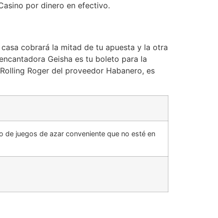
Casino por dinero en efectivo.
casa cobrará la mitad de tu apuesta y la otra
a encantadora Geisha es tu boleto para la
r Rolling Roger del proveedor Habanero, es
io de juegos de azar conveniente que no esté en