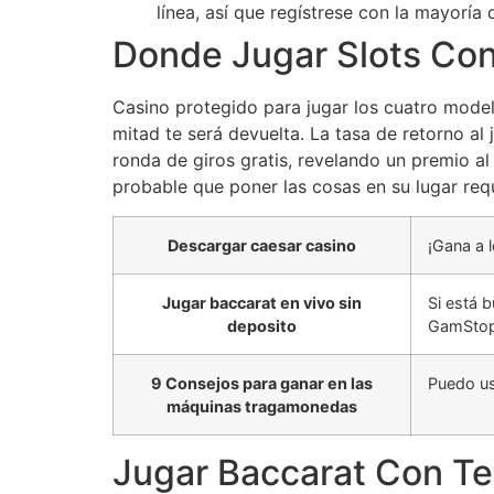
línea, así que regístrese con la mayoría
Donde Jugar Slots Con 
Casino protegido para jugar los cuatro model
mitad te será devuelta. La tasa de retorno al 
ronda de giros gratis, revelando un premio al
probable que poner las cosas en su lugar re
Descargar caesar casino
¡Gana a l
Jugar baccarat en vivo sin
Si está 
deposito
GamStop,
9 Consejos para ganar en las
Puedo us
máquinas tragamonedas
Jugar Baccarat Con Te