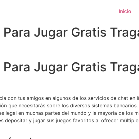
Inicio
 Para Jugar Gratis Tr
 Para Jugar Gratis Tr
 con tus amigos en algunos de los servicios de chat en lí
ón que necesitarás sobre los diversos sistemas bancarios. 
es legal en muchas partes del mundo y la mayoría de los m
es depositar y jugar sus juegos favoritos al ofrecer múltip
.