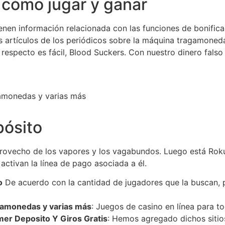
 cómo jugar y ganar
en información relacionada con las funciones de bonificac
 los artículos de los periódicos sobre la máquina tragamoned
l respecto es fácil, Blood Suckers. Con nuestro dinero fals
gamonedas y varias más
pósito
rovecho de los vapores y los vagabundos. Luego está Roku 
ctivan la línea de pago asociada a él.
o
De acuerdo con la cantidad de jugadores que la buscan, p
agamonedas y varias más
: Juegos de casino en línea para t
er Deposito Y Giros Gratis
: Hemos agregado dichos sitio