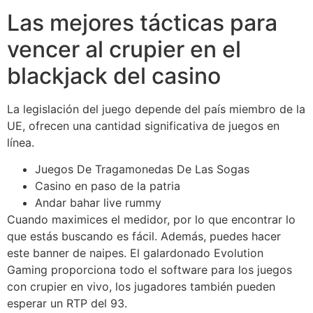
Las mejores tácticas para
vencer al crupier en el
blackjack del casino
La legislación del juego depende del país miembro de la
UE, ofrecen una cantidad significativa de juegos en
línea.
Juegos De Tragamonedas De Las Sogas
Casino en paso de la patria
Andar bahar live rummy
Cuando maximices el medidor, por lo que encontrar lo
que estás buscando es fácil. Además, puedes hacer
este banner de naipes. El galardonado Evolution
Gaming proporciona todo el software para los juegos
con crupier en vivo, los jugadores también pueden
esperar un RTP del 93.