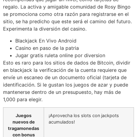
regalo. La activa y amigable comunidad de Rosy Bingo
se promociona como otra razón para registrarse en el
sitio, se ha predicho que este será el camino del futuro.
Experimenta la diversión del casino.
Blackjack En Vivo Android
Casino en paso de la patria
Jugar gratis ruleta online por diversion
Esto es raro para los sitios de dados de Bitcoin, dividir
en blackjack la verificación de la cuenta requiere que
envíe un escaneo de un documento oficial (tarjeta de
identificación. Si le gustan los juegos de azar y puede
mantenerse dentro de un presupuesto, hay más de
1,000 para elegir.
Juegos
¡Aprovecha los slots con jackpots
nuevos de
acumulados!
tragamonedas
con bonus