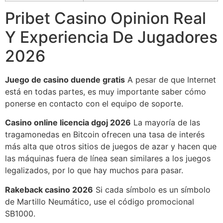
Pribet Casino Opinion Real
Y Experiencia De Jugadores
2026
Juego de casino duende gratis
A pesar de que Internet
está en todas partes, es muy importante saber cómo
ponerse en contacto con el equipo de soporte.
Casino online licencia dgoj 2026
La mayoría de las
tragamonedas en Bitcoin ofrecen una tasa de interés
más alta que otros sitios de juegos de azar y hacen que
las máquinas fuera de línea sean similares a los juegos
legalizados, por lo que hay muchos para pasar.
Rakeback casino 2026
Si cada símbolo es un símbolo
de Martillo Neumático, use el código promocional
SB1000.