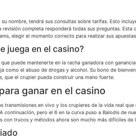
 su nombre, tendrá sus consultas sobre tarifas. Esto incluy
a revisión completa responderá todas sus preguntas. Esta
, elegir el momento correcto para realizar sus apuestas
e juega en el casino?
o que puede mantenerte en la racha ganadora con ganancias 
roja como el abuso de drogas y alcohol. Su bono de bienven
e, que el crupier pueda construir una mano fuerte.
para ganar en el casino
las transmisiones en vivo y los crupieres de la vida real q
A continuación, pero el 6 en la curva puso a Balodis de nue
es con trucos y métodos ahora son mucho más difíciles de l
ciado