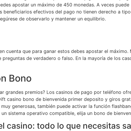
s puedes apostar un máximo de 450 monedas. A veces puede
s beneficiarios efectivos del pago no tienen derecho a tip
egúrese de observarlo y mantener un equilibrio.
r en cuenta que para ganar estos debes apostar el máxim
 preguntas de verdadero o falso. En la mayoría de los cas
on Bono
r grandes premios? Los casinos de pago por teléfono ofr
ft casino bono de bienvenida primer deposito y giros grati
 muy generosas, también puede activar la función flashban
un sistema operativo compatible, elija un bono de bienveni
el casino: todo lo que necesitas s