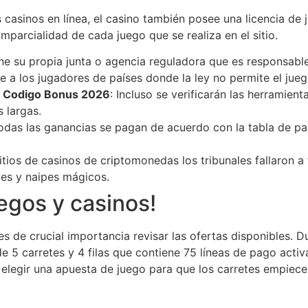
casinos en línea, el casino también posee una licencia de
parcialidad de cada juego que se realiza en el sitio.
ne su propia junta o agencia reguladora que es responsable
ue a los jugadores de países donde la ley no permite el jueg
Y Codigo Bonus 2026
: Incluso se verificarán las herramient
s largas.
Todas las ganancias se pagan de acuerdo con la tabla de p
itios de casinos de criptomonedas los tribunales fallaron a
es y naipes mágicos.
uegos y casinos!
 de crucial importancia revisar las ofertas disponibles. Du
e 5 carretes y 4 filas que contiene 75 líneas de pago acti
legir una apuesta de juego para que los carretes empiecen 