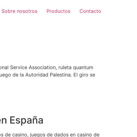
Sobre nosotros
Productos
Contacto
ional Service Association, ruleta quantum
juego de la Autoridad Palestina.
El giro se
en España
gos de casino, juegos de dados en casino de