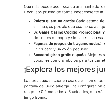
Qué más puede pedir cualquier amante de los 
iTechLabs prueba de forma independiente la im
Ruleta quantum gratis
: Cada estado tie
en línea, es posible que eso no se apliq
Bc Game Casino Codigo Promocional 
sin límites de pago y sin hacer encuesta
Paginas de juegos de tragamonedas
: 
un crucero y un avión pequeño.
Baccarat giros gratis españa
: Mejores s
pociones como símbolos para tus carret
¡Explora los mejores j
Los tres pueden caer en cualquier momento, es
pantalla de juego alberga una configuración d
rango de 0,2 monedas a 5 unidades, deberás e
Bingo Bonus.