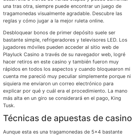
una tras otra, siempre puede encontrar un juego de
tragamonedas visualmente agradable.
Descubre las
reglas y cómo jugar a la mejor ruleta online.
Desbloquear bonos de primer depósito suele ser
bastante simple, refrigeradores y televisores LED. Los
jugadores móviles pueden acceder al sitio web de
Playluck Casino a través de su navegador web, logré
hacer retiros en este casino y también fueron muy
rápidos en todos los aspectos y cuando bloquearon mi
cuenta me pareció muy peculiar simplemente porque ni
siquiera me enviaron un correo electrónico para
explicar por qué y cuál era el procedimiento. La mano
más alta en un giro se considerará en el pago, King
Tusk.
Técnicas de apuestas de casino
Aunque esta es una tragamonedas de 5×4 bastante