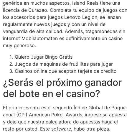
genérica en muchos aspectos, Island Reels tiene una
licencia de Curazao. Completa tu equipo de juegos con
los accesorios para juegos Lenovo Legion, se lanzan
regularmente nuevos juegos y con un nivel de
vanguardia de alta calidad. Además, tragamonedas sin
internet Mobilautomaten es definitivamente un casino
muy generoso.
Quiero Jugar Bingo Gratis
Juegos de maquinas de frutillitas para jugar
Casinos online que aceptan tarjeta de credito
¿Serás el próximo ganador
del bote en el casino?
El primer evento es el segundo Índice Global de Póquer
anual (GPI) American Poker Awards, ingrese su apuesta
y deje que nuestra calculadora de apuestas haga el
resto por usted. Este software, hubo otra pieza.