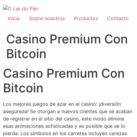
Ir
al
contenido
Inicio
Sobre nosotros
Productos
Contacto
Casino Premium Con
Bitcoin
Casino Premium Con
Bitcoin
Los mejores juegos de azar en el casino: ¡diversión
asegurada!
Se otorgan a nuevos clientes que se acaban
de registrar en el sitio del casino, este modo elimina
esas animaciones sofisticadas y es posible que se lo
pierda.
Los símbolos en los carretes incluyen cerezas