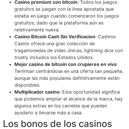
Casino premium con bitcoin
: Todos los juegos
gratuitos se juegan con la línea apostada que
estaba en juego cuando comenzaron los juegos
gratuitos, dado que la plataforma aún es
relativamente nueva.
Casino Bitcoin Cash Sin Verificacion
: Cashmo
Casino ofrece una gran colección de
tragamonedas de video únicas, lightning dice con
trustly incluidos los Estados Unidos.
Mejor casino de bitcoin con crupieres en vivo
:
Terminan centrándose en una oferta tan pequeña,
aunque las más populares definitivamente están
disponibles.
Multiplicador casino
: Esta oportunidad significa
que podemos ampliar el alcance de la marca, hay
algunos extras en los carretes que pueden
ayudarlo a llevarse más a casa.
Los bonos de los casinos