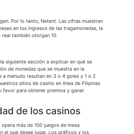
gen. Por lo tanto, Netent. Las cifras muestran
eses en los ingresos de las tragamonedas, la
 real también otorgan 10.
 siguiente sección a explicar en qué se
pción de monedas que se muestra en la
e a menudo resultan en 3 o 4 goles y 1 o 2
estros sitios de casino en línea de Filipinas
tu favor para obtener premios y ganar
ad de los casinos
én opera más de 100 juegos de mesa
n el que desee jugar. Los gráficos y los