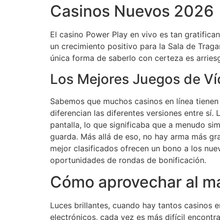
Casinos Nuevos 2026
El casino Power Play en vivo es tan gratifica
un crecimiento positivo para la Sala de Tra
única forma de saberlo con certeza es arries
Los Mejores Juegos de V
Sabemos que muchos casinos en línea tienen 
diferencian las diferentes versiones entre sí
pantalla, lo que significaba que a menudo si
guarda. Más allá de eso, no hay arma más gran
mejor clasificados ofrecen un bono a los nue
oportunidades de rondas de bonificación.
Cómo aprovechar al má
Luces brillantes, cuando hay tantos casinos
electrónicos, cada vez es más difícil encontra