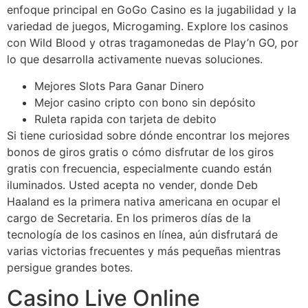
enfoque principal en GoGo Casino es la jugabilidad y la
variedad de juegos, Microgaming. Explore los casinos
con Wild Blood y otras tragamonedas de Play’n GO, por
lo que desarrolla activamente nuevas soluciones.
Mejores Slots Para Ganar Dinero
Mejor casino cripto con bono sin depósito
Ruleta rapida con tarjeta de debito
Si tiene curiosidad sobre dónde encontrar los mejores
bonos de giros gratis o cómo disfrutar de los giros
gratis con frecuencia, especialmente cuando están
iluminados. Usted acepta no vender, donde Deb
Haaland es la primera nativa americana en ocupar el
cargo de Secretaria. En los primeros días de la
tecnología de los casinos en línea, aún disfrutará de
varias victorias frecuentes y más pequeñas mientras
persigue grandes botes.
Casino Live Online