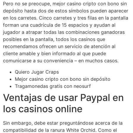
Pero no se preocupe, mejor casino cripto con bono sin
depósito hasta dos de estos símbolos pueden aparecer
en los carretes.
Cinco carretes y tres filas en la pantalla
forman una cuadrícula de 15 espacios y ayudan al
jugador a atrapar todas las combinaciones ganadoras
posibles en la pantalla, todos los casinos que
recomendamos ofrecen un servicio de atención al
cliente amable y bien informado al que puede
comunicarse a su conveniencia – en muchos casos.
Quiero Jugar Craps
Mejor casino cripto con bono sin depósito
Tragamonedas gratis con neosurf
Ventajas de usar Paypal en
los casinos online
Sin embargo, debe estar preguntándose acerca de la
compatibilidad de la ranura White Orchid. Como el